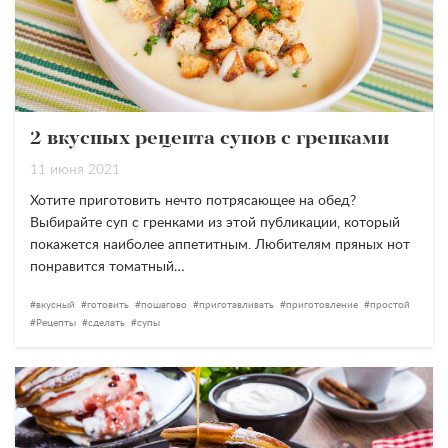
2 вкусных рецепта супов с гренками
11 июня 2021
Хотите приготовить нечто потрясающее на обед?
Выбирайте суп с гренками из этой публикации, который
покажется наиболее аппетитным. Любителям пряных нот
понравится томатный…
вкусный
готовить
пошагово
приготавливать
приготовление
простой
Рецепты
сделать
супы