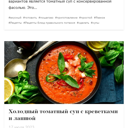
вариантов является томатный суп с консервированной
фасолью. Это…
вкусный
готовить
пошагово
приготовление
простой
Разное
Рецепты
Рецепты блюд правильного питания
сделать
супы
Холодный томатный суп с креветками
и лапшой
17 июля 2023