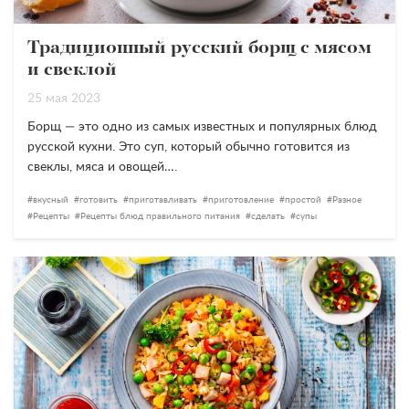
Традиционный русский борщ с мясом
и свеклой
25 мая 2023
Борщ — это одно из самых известных и популярных блюд
русской кухни. Это суп, который обычно готовится из
свеклы, мяса и овощей….
вкусный
готовить
приготавливать
приготовление
простой
Разное
Рецепты
Рецепты блюд правильного питания
сделать
супы