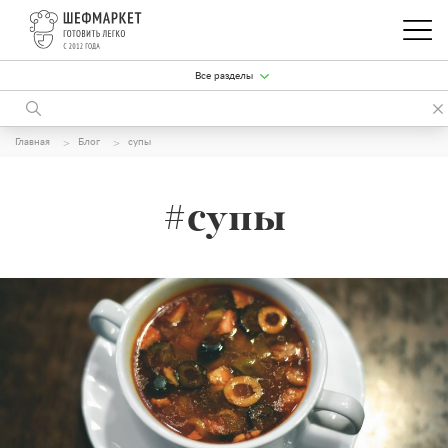
Все разделы
Главная
Блог
супы
#супы