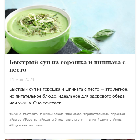
Быстрый суп из горошка и шпината с
песто
11 мая 2024
Быстрый суп из горошка и шпината с песто — это легкое,
но питательное блюдо, идеальное для здорового обеда
или ужина. Оно сочетает…
вкусно
готовить
Первые блюда
пошагово
приготавливать
простой
Разное
Рецепты
Рецепты блюд правильного питания
сделать
супы
Фруктовые заготовки