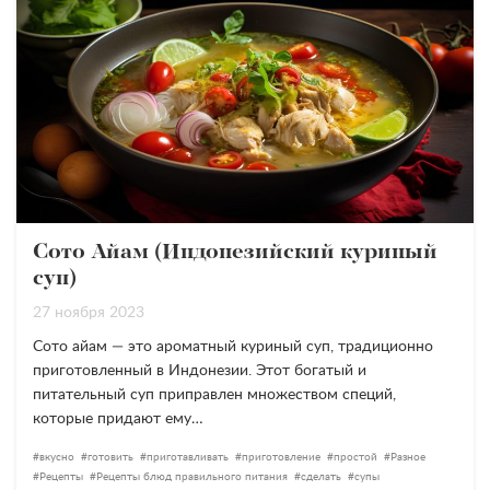
Сото Айам (Индонезийский куриный
суп)
27 ноября 2023
Сото айам — это ароматный куриный суп, традиционно
приготовленный в Индонезии. Этот богатый и
питательный суп приправлен множеством специй,
которые придают ему…
вкусно
готовить
приготавливать
приготовление
простой
Разное
Рецепты
Рецепты блюд правильного питания
сделать
супы