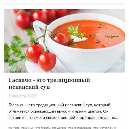
Гаспачо - это традиционный
испанский суп
5 августа 2023
Гаспачо — это традиционный испанский суп, который
отличается освежающим вкусом и ярким цветом. Он
готовится из смеси свежих овощей и приправ, идеально…
вкусно
вкусный
готовить
пошагово
приготавливать
приготовление