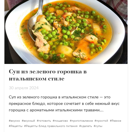
Суп из зеленого горошка в
итальянском стиле
30 апреля 2024
Суп из зеленого горошка в итальянском стиле — это
прекрасное блюдо, которое сочетает в себе нежный вкус
горошка с ароматными итальянскими травами….
вкусно
вкусный
готовить
пошагово
приготовление
простой
Разное
Рецепты
Рецепты блюд правильного питания
сделать
супы