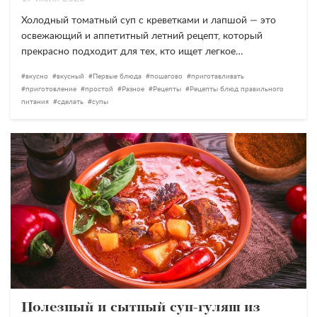
Холодный томатный суп с креветками и лапшой — это
освежающий и аппетитный летний рецепт, который
прекрасно подходит для тех, кто ищет легкое…
вкусно
вкусный
Первые блюда
пошагово
приготавливать
приготовление
простой
Разное
Рецепты
Рецепты блюд правильного
питания
сделать
супы
Полезный и сытный суп-гуляш из