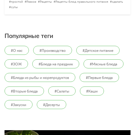
простой
Разное
Рецепты
Рецепты блюд правильного питания
сделать
супы
Популярные теги
#О нас
#Производство
#Детское питание
#ЗОЖ
#Блюда на праздник
#Мясные блюда
#Блюда из рыбы и морепродуктов
#Первые блюда
#Вторые блюда
#Салаты
#Каши
#Закуски
#Десерты