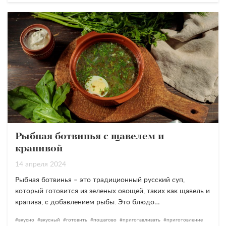
Рыбная ботвинья с щавелем и
крапивой
14 апреля 2024
Рыбная ботвинья – это традиционный русский суп,
который готовится из зеленых овощей, таких как щавель и
крапива, с добавлением рыбы. Это блюдо…
вкусно
вкусный
готовить
пошагово
приготавливать
приготовление