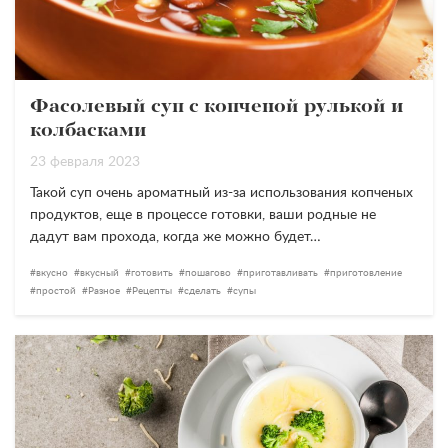
Фасолевый суп с копченой рулькой и
колбасками
23 февраля 2023
Такой суп очень ароматный из-за использования копченых
продуктов, еще в процессе готовки, ваши родные не
дадут вам прохода, когда же можно будет…
вкусно
вкусный
готовить
пошагово
приготавливать
приготовление
простой
Разное
Рецепты
сделать
супы