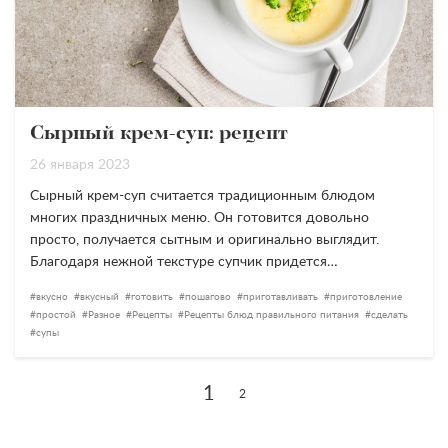
Сырный крем-суп: рецепт
26 января 2023
Сырный крем-суп считается традиционным блюдом
многих праздничных меню. Он готовится довольно
просто, получается сытным и оригинально выглядит.
Благодаря нежной текстуре супчик придется…
вкусно
вкусный
готовить
пошагово
приготавливать
приготовление
простой
Разное
Рецепты
Рецепты блюд правильного питания
сделать
супы
1
2