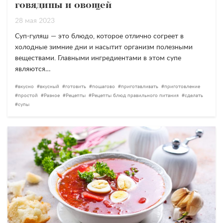
говядины и овощей
28 мая 2023
Суп-гуляш — это блюдо, которое отлично согреет в
холодные зимние дни и насытит организм полезными
веществами. Главными ингредиентами в этом супе
являются…
вкусно
вкусный
готовить
пошагово
приготавливать
приготовление
простой
Разное
Рецепты
Рецепты блюд правильного питания
сделать
супы