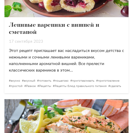
Ленивые вареники с вишней и
сметаной
17 сентября 2023
Этот рецепт приглашает вас насладиться вкусом детства с
нежными и сочными ленивыми варениками,
наполненными ароматной вишней. Все прелести
классических вареников в этом…
вкусно
вкусный
готовить
пошагово
приготавливать
приготовление
простой
Разное
Рецепты
Рецепты блюд правильного питания
сделать