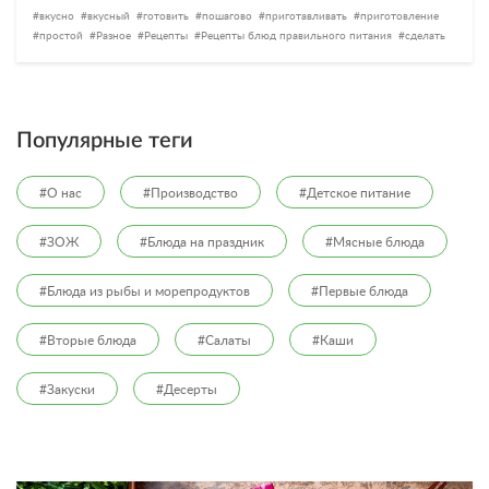
вкусно
вкусный
готовить
пошагово
приготавливать
приготовление
простой
Разное
Рецепты
Рецепты блюд правильного питания
сделать
Популярные теги
#О нас
#Производство
#Детское питание
#ЗОЖ
#Блюда на праздник
#Мясные блюда
#Блюда из рыбы и морепродуктов
#Первые блюда
#Вторые блюда
#Салаты
#Каши
#Закуски
#Десерты