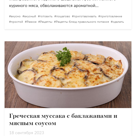
куриного мяса, обволакиваются ароматной…
вкусно
вкусный
готовить
пошагово
приготавливать
приготовление
простой
Разное
Рецепты
Рецепты блюд правильного питания
сделать
Греческая муссака с баклажанами и
мясным соусом
18 сентября 2023