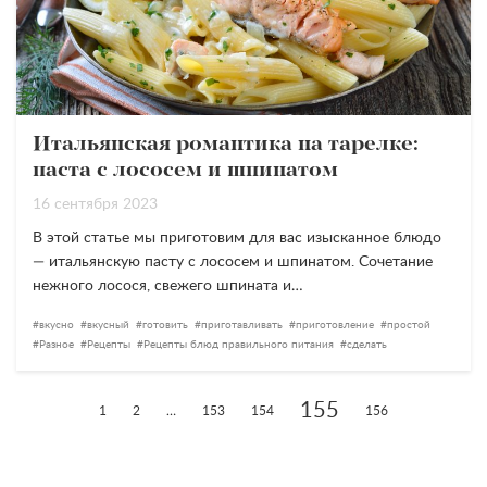
Итальянская романтика на тарелке:
паста с лососем и шпинатом
16 сентября 2023
В этой статье мы приготовим для вас изысканное блюдо
— итальянскую пасту с лососем и шпинатом. Сочетание
нежного лосося, свежего шпината и…
вкусно
вкусный
готовить
приготавливать
приготовление
простой
Разное
Рецепты
Рецепты блюд правильного питания
сделать
155
1
2
…
153
154
156