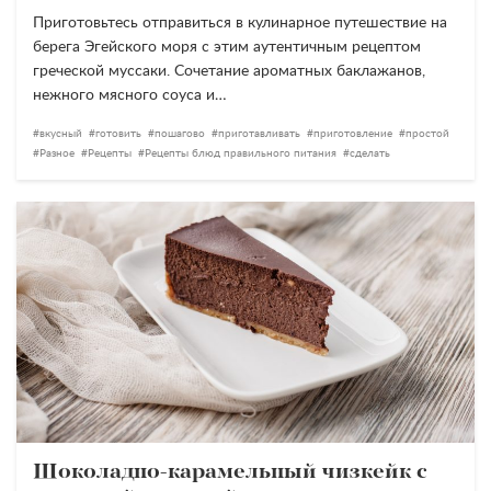
Приготовьтесь отправиться в кулинарное путешествие на
берега Эгейского моря с этим аутентичным рецептом
греческой муссаки. Сочетание ароматных баклажанов,
нежного мясного соуса и…
вкусный
готовить
пошагово
приготавливать
приготовление
простой
Разное
Рецепты
Рецепты блюд правильного питания
сделать
Шоколадно-карамельный чизкейк с