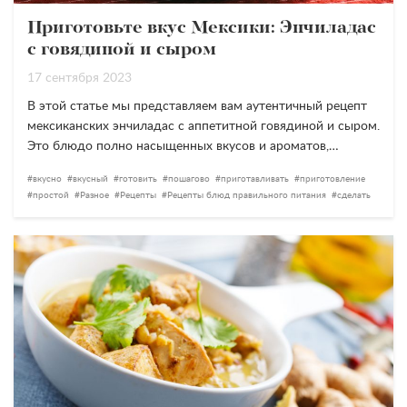
Приготовьте вкус Мексики: Энчиладас
с говядиной и сыром
17 сентября 2023
В этой статье мы представляем вам аутентичный рецепт
мексиканских энчиладас с аппетитной говядиной и сыром.
Это блюдо полно насыщенных вкусов и ароматов,…
вкусно
вкусный
готовить
пошагово
приготавливать
приготовление
простой
Разное
Рецепты
Рецепты блюд правильного питания
сделать