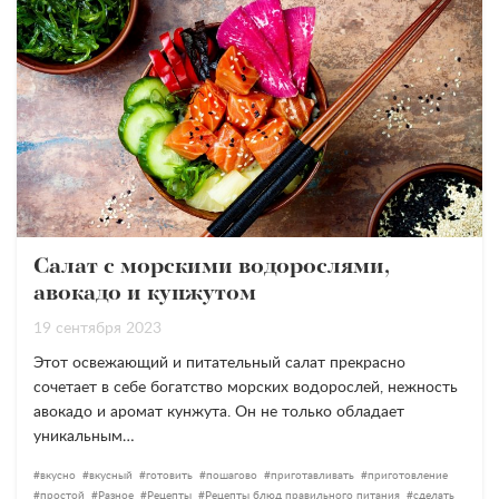
Салат с морскими водорослями,
авокадо и кунжутом
19 сентября 2023
Этот освежающий и питательный салат прекрасно
сочетает в себе богатство морских водорослей, нежность
авокадо и аромат кунжута. Он не только обладает
уникальным…
вкусно
вкусный
готовить
пошагово
приготавливать
приготовление
простой
Разное
Рецепты
Рецепты блюд правильного питания
сделать