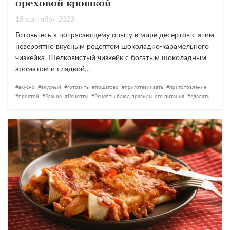
ореховой крошкой
18 сентября 2023
Готовьтесь к потрясающему опыту в мире десертов с этим
невероятно вкусным рецептом шоколадно-карамельного
чизкейка. Шелковистый чизкейк с богатым шоколадным
ароматом и сладкой…
вкусно
вкусный
готовить
пошагово
приготавливать
приготовление
простой
Разное
Рецепты
Рецепты блюд правильного питания
сделать