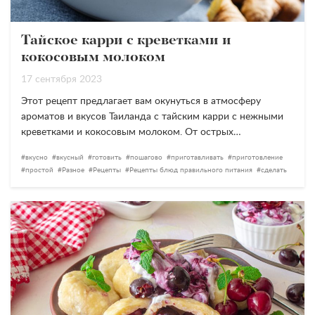
Тайское карри с креветками и
кокосовым молоком
17 сентября 2023
Этот рецепт предлагает вам окунуться в атмосферу
ароматов и вкусов Таиланда с тайским карри с нежными
креветками и кокосовым молоком. От острых…
вкусно
вкусный
готовить
пошагово
приготавливать
приготовление
простой
Разное
Рецепты
Рецепты блюд правильного питания
сделать