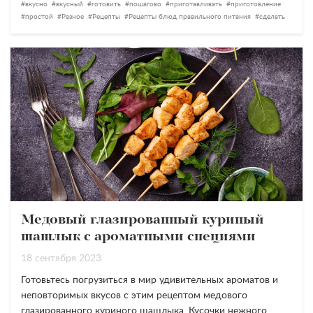
вкусно
вкусный
готовить
пошагово
приготавливать
приготовление
простой
Разное
Рецепты
Рецепты блюд правильного питания
сделать
Медовый глазированный куриный
шашлык с ароматными специями
18 сентября 2023
Готовьтесь погрузиться в мир удивительных ароматов и
неповторимых вкусов с этим рецептом медового
глазированного куриного шашлыка. Кусочки нежного