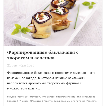
Фаршированные баклажаны с
творогом и зеленью
21 сентября 2023
Фаршированные баклажаны с творогом и зеленью — это
изысканное блюдо, в котором нежные баклажаны
наполняются ароматным творожным фаршем с
множеством трав и…
вкусно
вкусный
готовить
пошагово
приготавливать
приготовление
простой
Разное
Рецепты
Рецепты блюд правильного питания
сделать