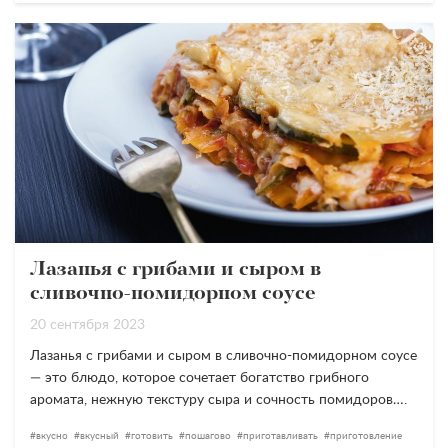
Лазанья с грибами и сыром в
сливочно-помидорном соусе
20 сентября 2023
Лазанья с грибами и сыром в сливочно-помидорном соусе
— это блюдо, которое сочетает богатство грибного
аромата, нежную текстуру сыра и сочность помидоров….
вкусно
вкусный
готовить
пошагово
приготавливать
приготовление