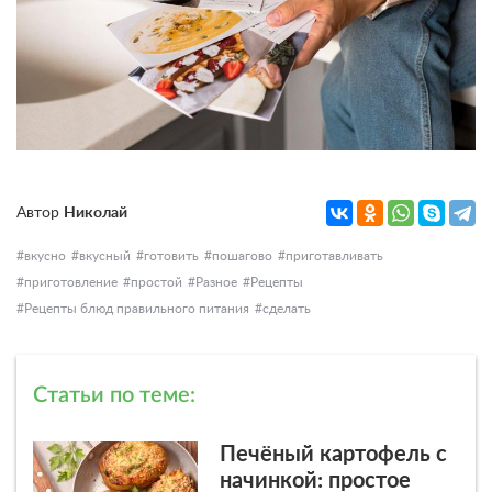
Автор
Николай
вкусно
вкусный
готовить
пошагово
приготавливать
приготовление
простой
Разное
Рецепты
Рецепты блюд правильного питания
сделать
Статьи по теме:
Печёный картофель с
начинкой: простое