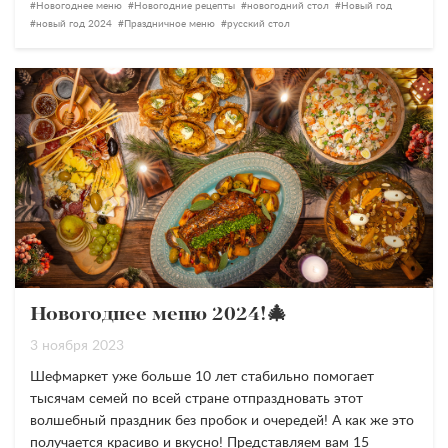
Новогоднее меню
Новогодние рецепты
новогодний стол
Новый год
новый год 2024
Праздничное меню
русский стол
Новогоднее меню 2024!🎄
3 ноября 2023
Шефмаркет уже больше 10 лет стабильно помогает
тысячам семей по всей стране отпраздновать этот
волшебный праздник без пробок и очередей!
А как же это
получается красиво и вкусно!
Представляем вам 15