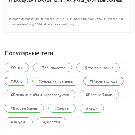
Шефмаркет
. Сегодняшний – по-французски великолепен!
Блюда на праздник
Новогоднее меню
Новогодние рецепты
новогодний
стол
новый год 2024
салат на новый год
Популярные теги
#О нас
#Производство
#Детское питание
#ЗОЖ
#Блюда на праздник
#Мясные блюда
#Блюда из рыбы и морепродуктов
#Первые блюда
#Вторые блюда
#Салаты
#Каши
#Закуски
#Десерты