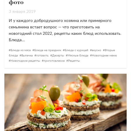
фото
3 января 2019
И у каждого добродушного хозяина или примерного
семьянина встает вопрос — что приготовить на
новогодний стол 2022, рецепты каких блюд использовать.
Блюда…
Блюда из мяса
Блюда на праздник
Блюда с курицей
вкусно
Вторые
блюда
Выпечка
готовить
Десерты
Мясные блюда
Новогоднее меню
Новогодние рецепты
приготовление
Рецепты