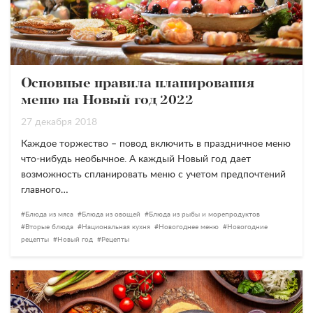
Основные правила планирования
меню на Новый год 2022
27 декабря 2018
Каждое торжество – повод включить в праздничное меню
что-нибудь необычное. А каждый Новый год дает
возможность спланировать меню с учетом предпочтений
главного…
Блюда из мяса
Блюда из овощей
Блюда из рыбы и морепродуктов
Вторые блюда
Национальная кухня
Новогоднее меню
Новогодние
рецепты
Новый год
Рецепты