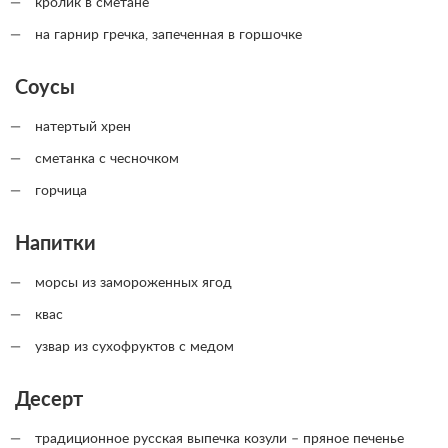
кролик в сметане
на гарнир гречка, запеченная в горшочке
Соусы
натертый хрен
сметанка с чесночком
горчица
Напитки
морсы из замороженных ягод
квас
узвар из сухофруктов с медом
Десерт
традиционное русская выпечка козули – пряное печенье