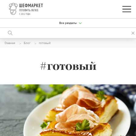
Все разделы
Главная
Блог
готовый
#готовый