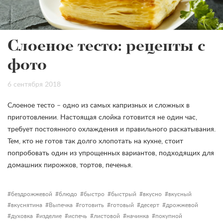
Слоеное тесто: рецепты с
фото
6 сентября 2018
Слоеное тесто – одно из самых капризных и сложных в
приготовлении. Настоящая слойка готовится не один час,
требует постоянного охлаждения и правильного раскатывания.
Тем, кто не готов так долго хлопотать на кухне, стоит
попробовать один из упрощенных вариантов, подходящих для
домашних пирожков, тортов, печенья.
бездрожжевой
блюдо
быстро
быстрый
вкусно
вкусный
вкуснятина
Выпечка
готовить
готовый
десерт
дрожжевой
духовка
изделие
испечь
листовой
начинка
покупной