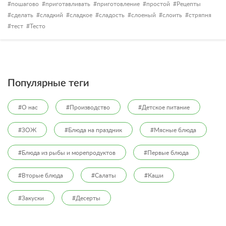
пошагово
приготавливать
приготовление
простой
Рецепты
сделать
сладкий
сладкое
сладость
слоеный
слоить
стряпня
тест
Тесто
Популярные теги
#О нас
#Производство
#Детское питание
#ЗОЖ
#Блюда на праздник
#Мясные блюда
#Блюда из рыбы и морепродуктов
#Первые блюда
#Вторые блюда
#Салаты
#Каши
#Закуски
#Десерты