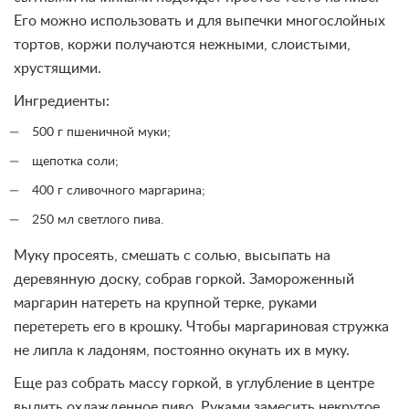
Его можно использовать и для выпечки многослойных
тортов, коржи получаются нежными, слоистыми,
хрустящими.
Ингредиенты:
500 г пшеничной муки;
щепотка соли;
400 г сливочного маргарина;
250 мл светлого пива.
Муку просеять, смешать с солью, высыпать на
деревянную доску, собрав горкой. Замороженный
маргарин натереть на крупной терке, руками
перетереть его в крошку. Чтобы маргариновая стружка
не липла к ладоням, постоянно окунать их в муку.
Еще раз собрать массу горкой, в углубление в центре
вылить охлажденное пиво. Руками замесить некрутое