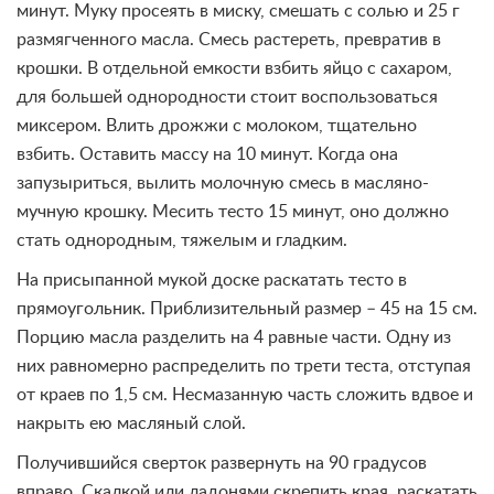
минут. Муку просеять в миску, смешать с солью и 25 г
размягченного масла. Смесь растереть, превратив в
крошки. В отдельной емкости взбить яйцо с сахаром,
для большей однородности стоит воспользоваться
миксером. Влить дрожжи с молоком, тщательно
взбить. Оставить массу на 10 минут. Когда она
запузыриться, вылить молочную смесь в масляно-
мучную крошку. Месить тесто 15 минут, оно должно
стать однородным, тяжелым и гладким.
На присыпанной мукой доске раскатать тесто в
прямоугольник. Приблизительный размер – 45 на 15 см.
Порцию масла разделить на 4 равные части. Одну из
них равномерно распределить по трети теста, отступая
от краев по 1,5 см. Несмазанную часть сложить вдвое и
накрыть ею масляный слой.
Получившийся сверток развернуть на 90 градусов
вправо. Скалкой или ладонями скрепить края, раскатать