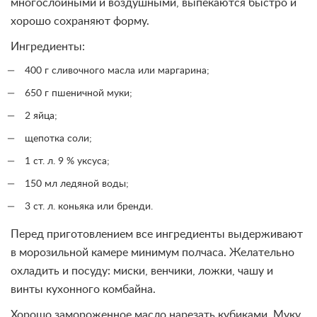
многослойными и воздушными, выпекаются быстро и
хорошо сохраняют форму.
Ингредиенты:
400 г сливочного масла или маргарина;
650 г пшеничной муки;
2 яйца;
щепотка соли;
1 ст. л. 9 % уксуса;
150 мл ледяной воды;
3 ст. л. коньяка или бренди.
Перед приготовлением все ингредиенты выдерживают
в морозильной камере минимум полчаса. Желательно
охладить и посуду: миски, венчики, ложки, чашу и
винты кухонного комбайна.
Хорошо замороженное масло нарезать кубиками. Муку