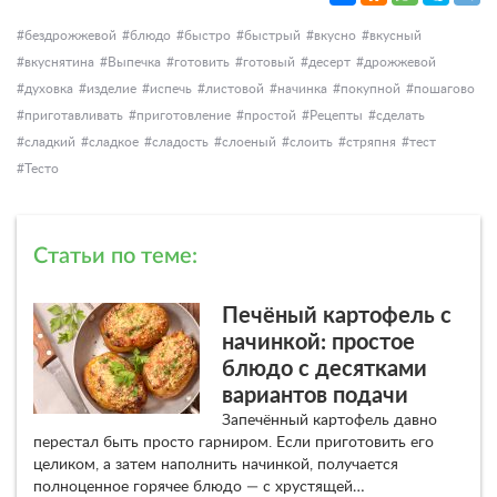
бездрожжевой
блюдо
быстро
быстрый
вкусно
вкусный
вкуснятина
Выпечка
готовить
готовый
десерт
дрожжевой
духовка
изделие
испечь
листовой
начинка
покупной
пошагово
приготавливать
приготовление
простой
Рецепты
сделать
сладкий
сладкое
сладость
слоеный
слоить
стряпня
тест
Тесто
Статьи по теме:
Печёный картофель с
начинкой: простое
блюдо с десятками
вариантов подачи
Запечённый картофель давно
перестал быть просто гарниром. Если приготовить его
целиком, а затем наполнить начинкой, получается
полноценное горячее блюдо — с хрустящей…