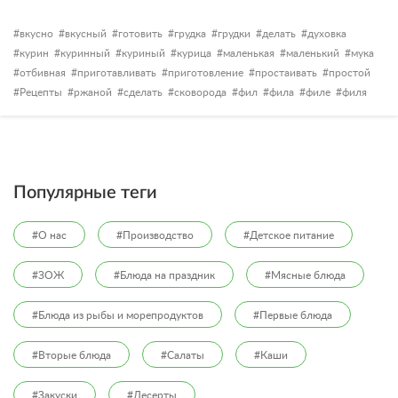
вкусно
вкусный
готовить
грудка
грудки
делать
духовка
курин
куринный
куриный
курица
маленькая
маленький
мука
отбивная
приготавливать
приготовление
простаивать
простой
Рецепты
ржаной
сделать
сковорода
фил
фила
филе
филя
Популярные теги
#О нас
#Производство
#Детское питание
#ЗОЖ
#Блюда на праздник
#Мясные блюда
#Блюда из рыбы и морепродуктов
#Первые блюда
#Вторые блюда
#Салаты
#Каши
#Закуски
#Десерты