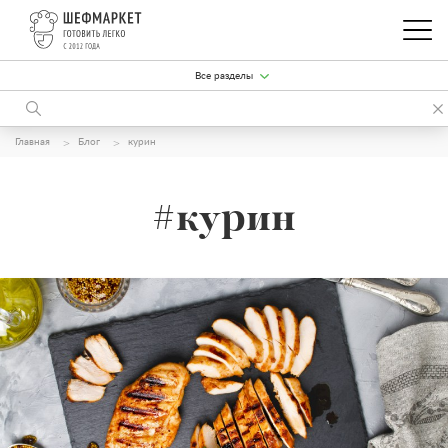
Все разделы
Главная
Блог
курин
#курин