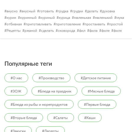
вкусно
вкусный
готовить
грудка
грудки
делать
духовка
курин
куринный
куриный
курица
маленькая
маленький
мука
отбивная
приготавливать
приготовление
простаивать
простой
Рецепты
ржаной
сделать
сковорода
фил
фила
филе
филя
Популярные теги
#О нас
#Производство
#Детское питание
#ЗОЖ
#Блюда на праздник
#Мясные блюда
#Блюда из рыбы и морепродуктов
#Первые блюда
#Вторые блюда
#Салаты
#Каши
#Закуски
#Десерты