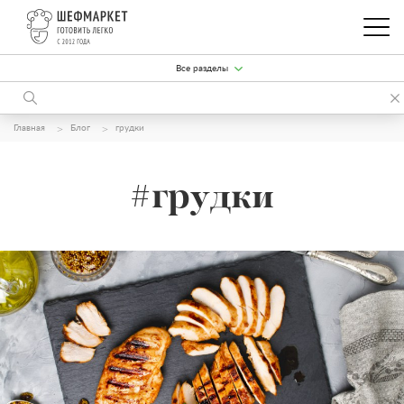
Все разделы
Главная
Блог
грудки
#грудки