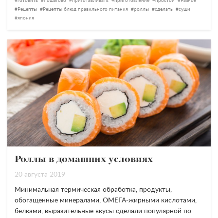
готовить
пошагово
приготавливать
приготовление
простой
Разное
Рецепты
Рецепты блюд правильного питания
роллы
сделать
суши
япония
Роллы в домашних условиях
20 августа 2019
Минимальная термическая обработка, продукты,
обогащенные минералами, ОМЕГА-жирными кислотами,
белками, выразительные вкусы сделали популярной по