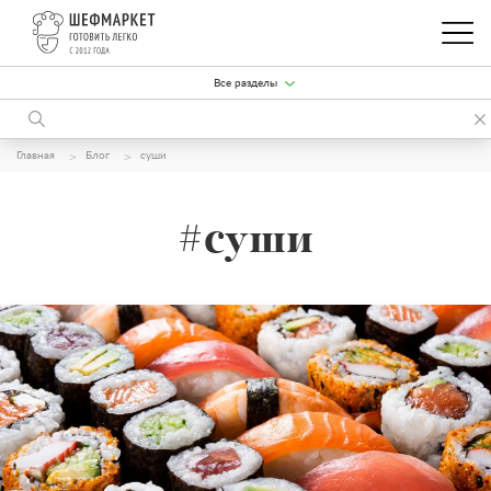
Все разделы
Главная
Блог
суши
#суши