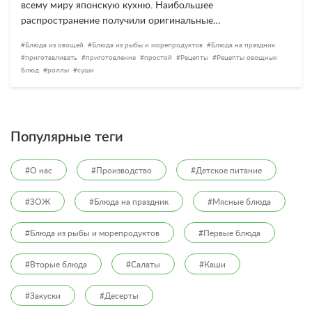
всему миру японскую кухню. Наибольшее
распространение получили оригинальные…
Блюда из овощей
Блюда из рыбы и морепродуктов
Блюда на праздник
приготавливать
приготовление
простой
Рецепты
Рецепты овощных
блюд
роллы
суши
Популярные теги
#О нас
#Производство
#Детское питание
#ЗОЖ
#Блюда на праздник
#Мясные блюда
#Блюда из рыбы и морепродуктов
#Первые блюда
#Вторые блюда
#Салаты
#Каши
#Закуски
#Десерты