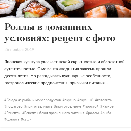
Роллы в домашних
условиях: рецепт с фото
26 ноября 2019
Японская культура увлекает некой скрытностью и абсолютной
аутентичностью. С момента «поднятия завесы» прошли
десятилетия. Но разгадывать кулинарные особенности,
гастрономические предпочтения, привычки питания…
Блюда из рыбы и морепродуктов
вкусно
вкусный
готовить
пошагово
приготавливать
приготовление
простой
Разное
Рецепты
Рецепты блюд правильного питания
роллы
рыба
сделать
суши