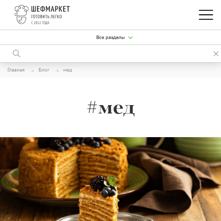
Все разделы
Главная
Блог
мед
#мед