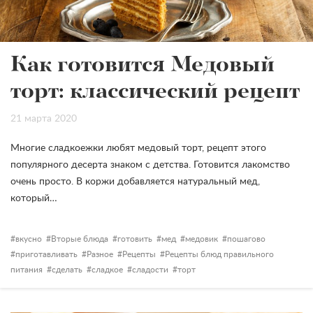
Как готовится Медовый
торт: классический рецепт
21 марта 2020
Многие сладкоежки любят медовый торт, рецепт этого
популярного десерта знаком с детства. Готовится лакомство
очень просто. В коржи добавляется натуральный мед,
который…
вкусно
Вторые блюда
готовить
мед
медовик
пошагово
приготавливать
Разное
Рецепты
Рецепты блюд правильного
питания
сделать
сладкое
сладости
торт