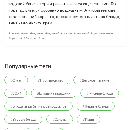
водяной бане, а коржи раскатываются еще теплыми. Так
торт получается особенно воздушным. А чтобы мягким
стал и нижний корж, то, прежде чем его класть на блюдо,
вниз надо налить крем.
легкий
мед
медовик
медовый
основа
песочный
приготовление
простой
Рецепты
торт
Популярные теги
#О нас
#Производство
#Детское питание
#ЗОЖ
#Блюда на праздник
#Мясные блюда
#Блюда из рыбы и морепродуктов
#Первые блюда
#Вторые блюда
#Салаты
#Каши