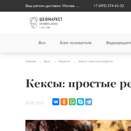
Ваш регион доставки:
Москва
+7 (495) 374-61-32
Все
Блог основателя
Видеорецеп
Главная
Блог
Рецепты
Кексы: простые рецепты
Кексы: простые р
05.09.2019