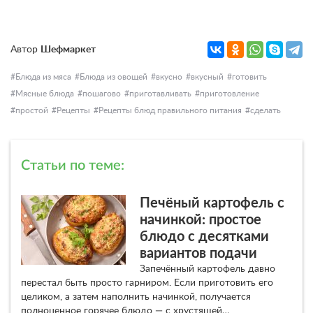
Автор
Шефмаркет
Блюда из мяса
Блюда из овощей
вкусно
вкусный
готовить
Мясные блюда
пошагово
приготавливать
приготовление
простой
Рецепты
Рецепты блюд правильного питания
сделать
Статьи по теме:
Печёный картофель с
начинкой: простое
блюдо с десятками
вариантов подачи
Запечённый картофель давно
перестал быть просто гарниром. Если приготовить его
целиком, а затем наполнить начинкой, получается
полноценное горячее блюдо — с хрустящей…