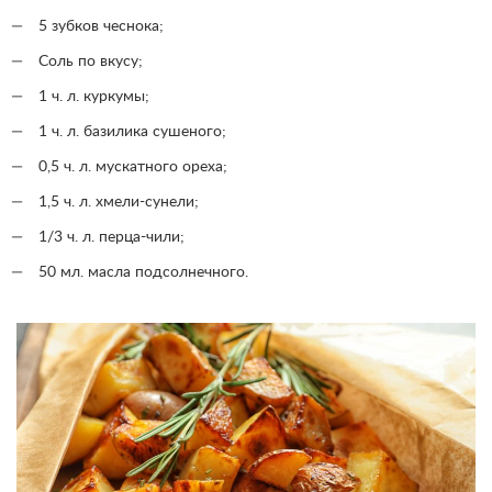
5 зубков чеснока;
Соль по вкусу;
1 ч. л. куркумы;
1 ч. л. базилика сушеного;
0,5 ч. л. мускатного ореха;
1,5 ч. л. хмели-сунели;
1/3 ч. л. перца-чили;
50 мл. масла подсолнечного.