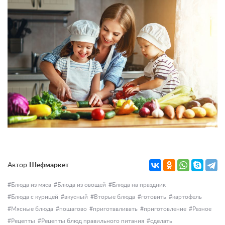
Автор
Шефмаркет
Блюда из мяса
Блюда из овощей
Блюда на праздник
Блюда с курицей
вкусный
Вторые блюда
готовить
картофель
Мясные блюда
пошагово
приготавливать
приготовление
Разное
Рецепты
Рецепты блюд правильного питания
сделать