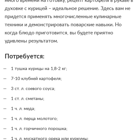
много времени на готовку, рецепт картофеля в рукаве в
духовке с курицей – идеальное решение. Здесь вам не
придется применять многочисленные кулинарные
техники и демонстрировать поварские навыки. Но
когда блюдо приготовится, вы будете приятно
удивлены результатом.
Потребуется:
1 тушка курицы на 1,8-2 кг;
7-10 клубней картофеля;
3 ст. л. соевого соуса;
1 ст. л. сметаны;
1 ч. л. меда;
1 ч. л. перца молотого;
1 ч. л. горчичного порошка;
1 ч. л. мускатного ореха или куркумы;