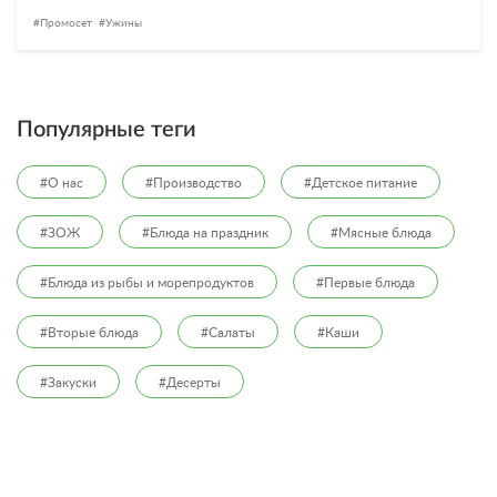
Промосет
Ужины
Популярные теги
#О нас
#Производство
#Детское питание
#ЗОЖ
#Блюда на праздник
#Мясные блюда
#Блюда из рыбы и морепродуктов
#Первые блюда
#Вторые блюда
#Салаты
#Каши
#Закуски
#Десерты