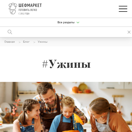
Все разделы
Главная
Блог
Ужины
#Ужины