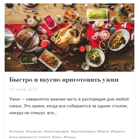
Быстро и вкусно приготовить ужин
15 июля 2019
Ужин — невероятно важная часть в распорядке дня любой
семьи. Это время, когда все собираются за одним столом,
никуда не спешат, все…
готовить
пошагово
приготавливать
приготовление
Разное
Рецепты
блюд правильного питания
ужин
Ужины