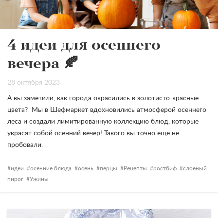
4 идеи для осеннего
вечера 🍂
28 октября 2023
А вы заметили, как города окрасились в золотисто-красные
цвета?
Мы в Шефмаркет вдохновились атмосферой осеннего
леса и создали лимитированную коллекцию блюд, которые
украсят собой осенний вечер!
Такого вы точно еще не
пробовали.
идеи
осенние блюда
осень
перцы
Рецепты
ростбиф
слоеный
пирог
Ужины