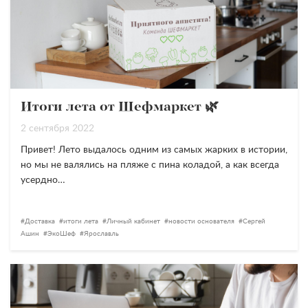
Итоги лета от Шефмаркет 🌿
2 сентября 2022
Привет! Лето выдалось одним из самых жарких в истории,
но мы не валялись на пляже с пина коладой, а как всегда
усердно…
Доставка
итоги лета
Личный кабинет
новости основателя
Сергей
Ашин
ЭкоШеф
Ярославль