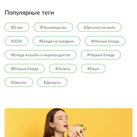
Популярные теги
#О нас
#Производство
#Детское питание
#ЗОЖ
#Блюда на праздник
#Мясные блюда
#Блюда из рыбы и морепродуктов
#Первые блюда
#Вторые блюда
#Салаты
#Каши
#Закуски
#Десерты