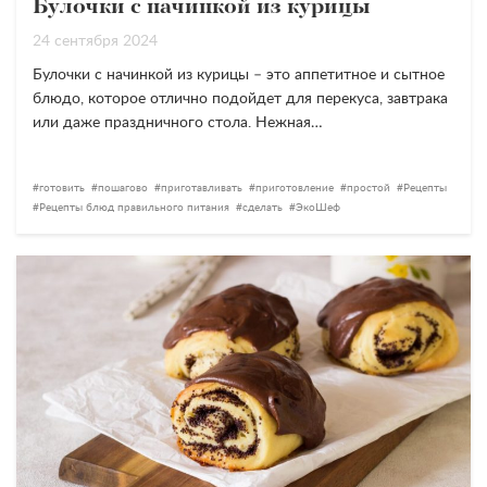
Булочки с начинкой из курицы
24 сентября 2024
Булочки с начинкой из курицы – это аппетитное и сытное
блюдо, которое отлично подойдет для перекуса, завтрака
или даже праздничного стола. Нежная…
готовить
пошагово
приготавливать
приготовление
простой
Рецепты
Рецепты блюд правильного питания
сделать
ЭкоШеф