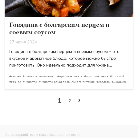
Говядина с болгарским перцем и
соевым соусом
27 июня 2024
Говядина с болгарским перцем и соевым соусом – это
вкусное и ароматное блюдо, которое можно быстро
приготовить. Оно идеально подходит для ужина…
вкусно
готовить
пошагово
приготавливать
приготовление
простой
Разное
Рецепты
Рецепты блюд правильного питания
сделать
ЭкоШеф
1
2
3
Присоединяйтесь к нам в социальных сетях!