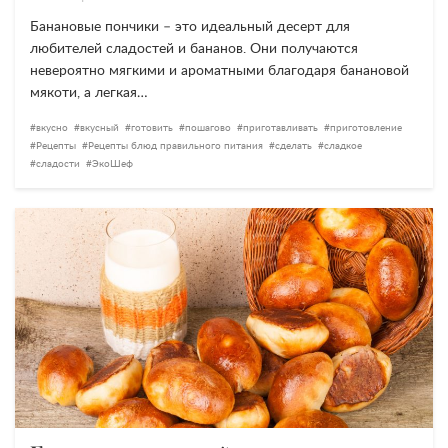
Банановые пончики – это идеальный десерт для
любителей сладостей и бананов. Они получаются
невероятно мягкими и ароматными благодаря банановой
мякоти, а легкая…
вкусно
вкусный
готовить
пошагово
приготавливать
приготовление
Рецепты
Рецепты блюд правильного питания
сделать
сладкое
сладости
ЭкоШеф