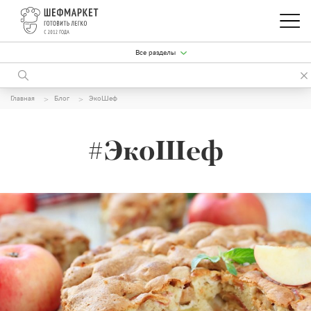
Все разделы
Главная
Блог
ЭкоШеф
#ЭкоШеф