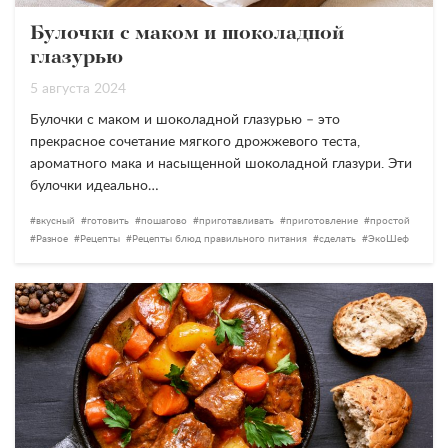
Булочки с маком и шоколадной
глазурью
5 августа 2024
Булочки с маком и шоколадной глазурью – это
прекрасное сочетание мягкого дрожжевого теста,
ароматного мака и насыщенной шоколадной глазури. Эти
булочки идеально…
вкусный
готовить
пошагово
приготавливать
приготовление
простой
Разное
Рецепты
Рецепты блюд правильного питания
сделать
ЭкоШеф