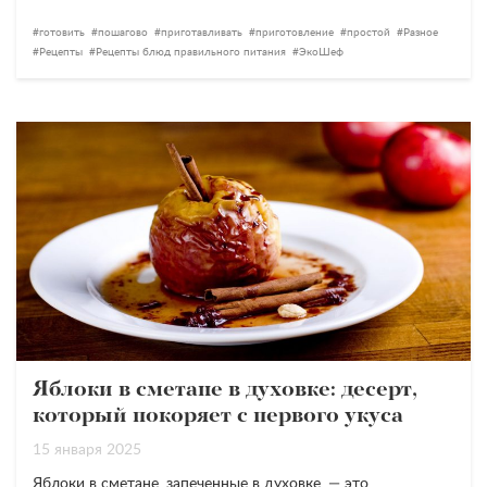
готовить
пошагово
приготавливать
приготовление
простой
Разное
Рецепты
Рецепты блюд правильного питания
ЭкоШеф
Яблоки в сметане в духовке: десерт,
который покоряет с первого укуса
15 января 2025
Яблоки в сметане, запеченные в духовке, — это