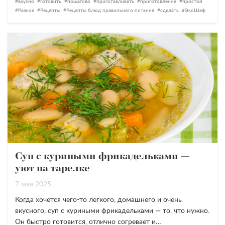
вкусно
готовить
пошагово
приготавливать
приготовление
простой
Разное
Рецепты
Рецепты блюд правильного питания
сделать
ЭкоШеф
Суп с куриными фрикадельками —
уют на тарелке
7 мая 2025
Когда хочется чего-то легкого, домашнего и очень
вкусного, суп с куриными фрикадельками — то, что нужно.
Он быстро готовится, отлично согревает и…