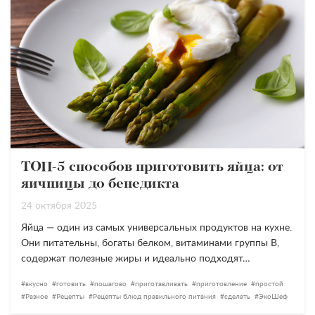
ТОП-5 способов приготовить яйца: от
яичницы до бенедикта
24 октября 2025
Яйца — один из самых универсальных продуктов на кухне.
Они питательны, богаты белком, витаминами группы B,
содержат полезные жиры и идеально подходят…
вкусно
готовить
пошагово
приготавливать
приготовление
простой
Разное
Рецепты
Рецепты блюд правильного питания
сделать
ЭкоШеф