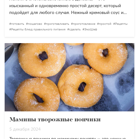
изысканный и одновременно простой десерт, который
подойдет для любого случая. Нежный кремовый соус и…
готовить
пошагово
приготавливать
приготовление
простой
Рецепты
Рецепты блюд правильного питания
сделать
ЭкоШеф
Мамины творожные пончики
5 декабря 2024