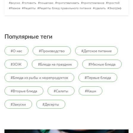
вкусно
готовить
пошагово
приготавливать
приготовление
простой
Разное
Рецепты
Рецепты блюд правильного питания
сделать
ЭкоШеф
Популярные теги
#О нас
#Производство
#Детское питание
#ЗОЖ
#Блюда на праздник
#Мясные блюда
#Блюда из рыбы и морепродуктов
#Первые блюда
#Вторые блюда
#Салаты
#Каши
#Закуски
#Десерты