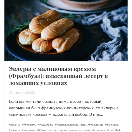
Эклеры с малиновым кремом
(Фрамбуаз): изысканный десерт в
домашних условиях
19 июня 2025
Если вы мечтали создать дома десерт, который
напоминал бы о французских кондитерских, то эклеры с
малиновым кремом — идеальный выбор. В них…
вкусно
готовить
пошагово
приготавливать
приготовление
простой
Разное
Рецепты
Рецепты блюд правильного питания
сделать
ЭкоШеф