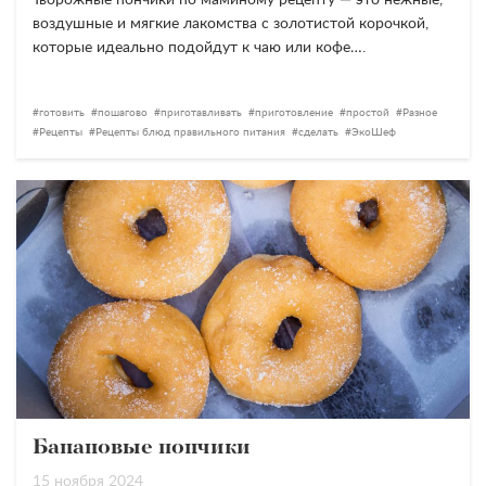
Творожные пончики по маминому рецепту — это нежные,
воздушные и мягкие лакомства с золотистой корочкой,
которые идеально подойдут к чаю или кофе….
готовить
пошагово
приготавливать
приготовление
простой
Разное
Рецепты
Рецепты блюд правильного питания
сделать
ЭкоШеф
Банановые пончики
15 ноября 2024