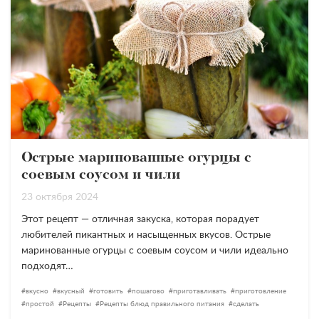
Острые маринованные огурцы с
соевым соусом и чили
23 октября 2024
Этот рецепт — отличная закуска, которая порадует
любителей пикантных и насыщенных вкусов. Острые
маринованные огурцы с соевым соусом и чили идеально
подходят…
вкусно
вкусный
готовить
пошагово
приготавливать
приготовление
простой
Рецепты
Рецепты блюд правильного питания
сделать