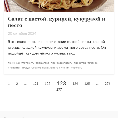
Салат с пастой, курицей, кукурузой и
песто
20 октября 2024
Этот салат — отличное сочетание сытной пасты, сочной
курицы, сладкой кукурузы и ароматного соуса песто. Он
подойдёт как для лёгкого ужина, так…
вкусный
готовить
пошагово
приготавливать
простой
Разное
Рецепты
Рецепты блюд правильного питания
сделать
123
1
2
…
121
122
124
125
…
276
277