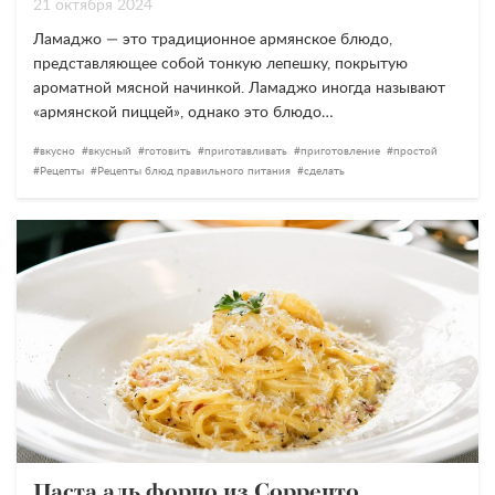
21 октября 2024
Ламаджо — это традиционное армянское блюдо,
представляющее собой тонкую лепешку, покрытую
ароматной мясной начинкой. Ламаджо иногда называют
«армянской пиццей», однако это блюдо…
вкусно
вкусный
готовить
приготавливать
приготовление
простой
Рецепты
Рецепты блюд правильного питания
сделать
Паста аль форно из Сорренто