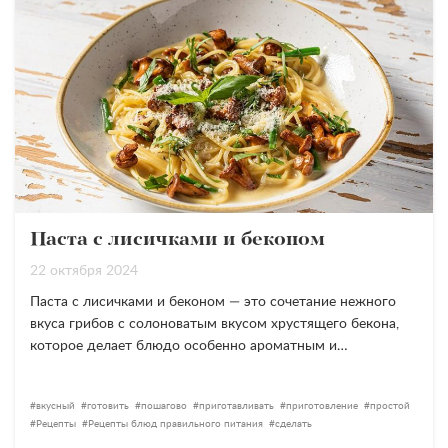
Паста с лисичками и беконом
22 октября 2024
Паста с лисичками и беконом — это сочетание нежного
вкуса грибов с солоноватым вкусом хрустящего бекона,
которое делает блюдо особенно ароматным и…
вкусный
готовить
пошагово
приготавливать
приготовление
простой
Рецепты
Рецепты блюд правильного питания
сделать