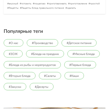
вкусный
готовить
пошагово
приготавливать
приготовление
простой
Рецепты
Рецепты блюд правильного питания
сделать
Популярные теги
#О нас
#Производство
#Детское питание
#ЗОЖ
#Блюда на праздник
#Мясные блюда
#Блюда из рыбы и морепродуктов
#Первые блюда
#Вторые блюда
#Салаты
#Каши
#Закуски
#Десерты