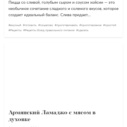
Пицца со сливой, голубым сыром и соусом хойсин — это
необычное сочетание сладкого и соленого вкусов, которое
создает идеальный баланс. Слива придает…
вкусный
готовить
пошагово
приготавливать
приготовление
простой
Рецепты
Рецепты блюд правильного питания
сделать
Армянский Ламаджо с мясом в
духовке