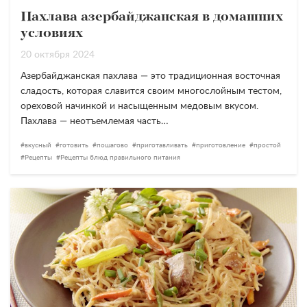
Пахлава азербайджанская в домашних
условиях
20 октября 2024
Азербайджанская пахлава — это традиционная восточная
сладость, которая славится своим многослойным тестом,
ореховой начинкой и насыщенным медовым вкусом.
Пахлава — неотъемлемая часть…
вкусный
готовить
пошагово
приготавливать
приготовление
простой
Рецепты
Рецепты блюд правильного питания