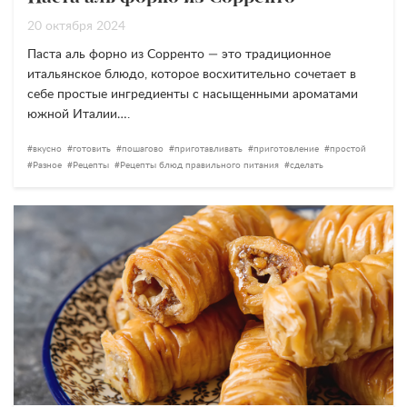
20 октября 2024
Паста аль форно из Сорренто — это традиционное
итальянское блюдо, которое восхитительно сочетает в
себе простые ингредиенты с насыщенными ароматами
южной Италии….
вкусно
готовить
пошагово
приготавливать
приготовление
простой
Разное
Рецепты
Рецепты блюд правильного питания
сделать