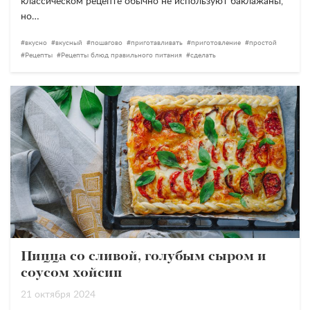
классическом рецепте обычно не используют баклажаны,
но…
вкусно
вкусный
пошагово
приготавливать
приготовление
простой
Рецепты
Рецепты блюд правильного питания
сделать
Пицца со сливой, голубым сыром и
соусом хойсин
21 октября 2024