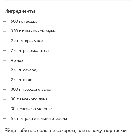
Ингредиенты:
500 мл воды;
330 г пшеничной муки;
2 ст. л. крахмала;
2 ч. л. разрыхлителя;
4 яйца;
2 ч. л. сахара;
2 ч. л. соли;
300 г твердого сыра;
30 г зеленого лука;
30 г свежего укропа;
5 ст. л. растительного масла.
Яйца взбить с солью и сахаром, влить воду, порциями