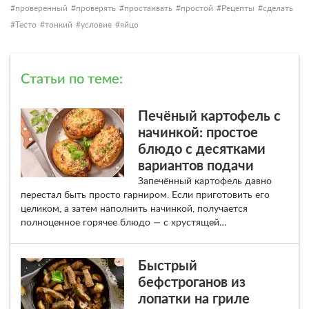
проверенный
проверять
простаивать
простой
Рецепты
сделать
Тесто
тонкий
условие
яйцо
Статьи по теме:
Печёный картофель с
начинкой: простое
блюдо с десятками
вариантов подачи
Запечённый картофель давно
перестал быть просто гарниром. Если приготовить его
целиком, а затем наполнить начинкой, получается
полноценное горячее блюдо — с хрустящей…
Быстрый
бефстроганов из
лопатки на гриле