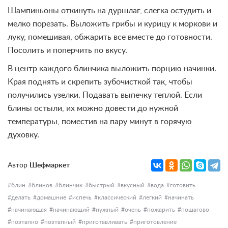
Шампиньоны откинуть на дуршлаг, слегка остудить и
мелко порезать. Выложить грибы и курицу к моркови и
луку, помешивая, обжарить все вместе до готовности.
Посолить и поперчить по вкусу.
В центр каждого блинчика выложить порцию начинки.
Края поднять и скрепить зубочисткой так, чтобы
получились узелки. Подавать выпечку теплой. Если
блины остыли, их можно довести до нужной
температуры, поместив на пару минут в горячую
духовку.
Автор
Шефмаркет
блин
блинов
блинчик
быстрый
вкусный
вода
готовить
делать
домашние
испечь
классический
легкий
начинать
начинающая
начинающий
нужный
очень
пожарить
пошагово
поэтапно
поэтапный
приготавливать
приготовление