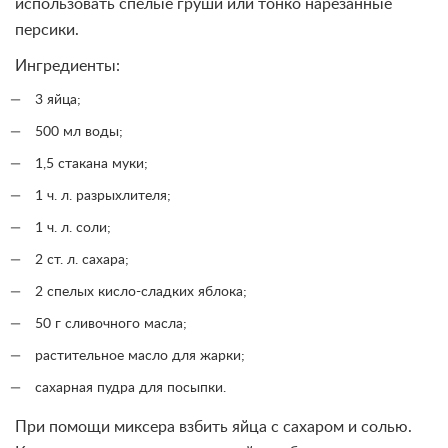
использовать спелые груши или тонко нарезанные
персики.
Ингредиенты:
3 яйца;
500 мл воды;
1,5 стакана муки;
1 ч. л. разрыхлителя;
1 ч. л. соли;
2 ст. л. сахара;
2 спелых кисло-сладких яблока;
50 г сливочного масла;
растительное масло для жарки;
сахарная пудра для посыпки.
При помощи миксера взбить яйца с сахаром и солью.