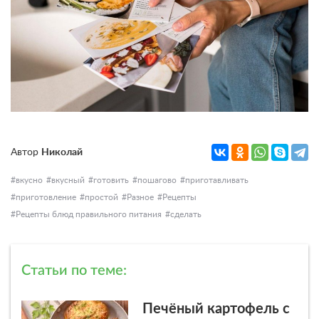
Автор
Николай
вкусно
вкусный
готовить
пошагово
приготавливать
приготовление
простой
Разное
Рецепты
Рецепты блюд правильного питания
сделать
Статьи по теме:
Печёный картофель с