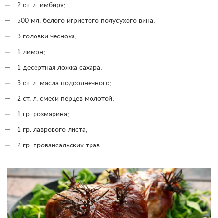
2 ст. л. имбиря;
500 мл. белого игристого полусухого вина;
3 головки чеснока;
1 лимон;
1 десертная ложка сахара;
3 ст. л. масла подсолнечного;
2 ст. л. смеси перцев молотой;
1 гр. розмарина;
1 гр. лаврового листа;
2 гр. провансальских трав.