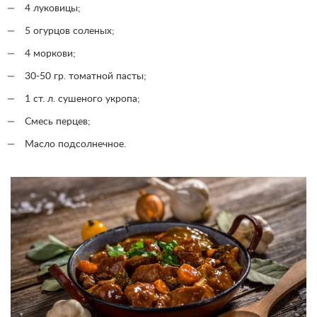
4 луковицы;
5 огурцов соленых;
4 моркови;
30-50 гр. томатной пасты;
1 ст. л. сушеного укропа;
Смесь перцев;
Масло подсолнечное.