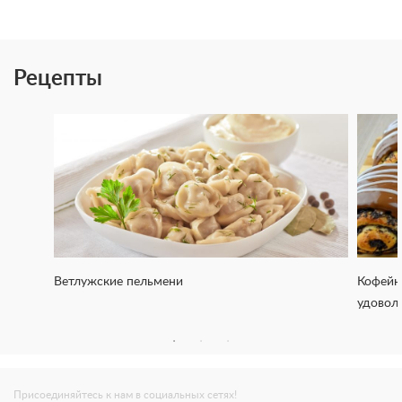
Рецепты
Ветлужские пельмени
Кофейн
удовол
Присоединяйтесь к нам в социальных сетях!