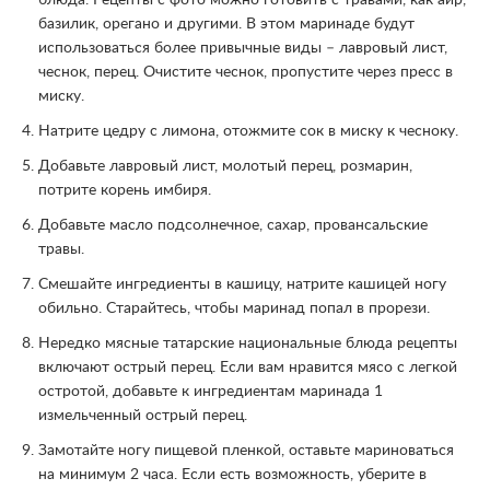
блюда. Рецепты с фото можно готовить с травами, как аир,
базилик, орегано и другими. В этом маринаде будут
использоваться более привычные виды – лавровый лист,
чеснок, перец. Очистите чеснок, пропустите через пресс в
миску.
Натрите цедру с лимона, отожмите сок в миску к чесноку.
Добавьте лавровый лист, молотый перец, розмарин,
потрите корень имбиря.
Добавьте масло подсолнечное, сахар, провансальские
травы.
Смешайте ингредиенты в кашицу, натрите кашицей ногу
обильно. Старайтесь, чтобы маринад попал в прорези.
Нередко мясные татарские национальные блюда рецепты
включают острый перец. Если вам нравится мясо с легкой
остротой, добавьте к ингредиентам маринада 1
измельченный острый перец.
Замотайте ногу пищевой пленкой, оставьте мариноваться
на минимум 2 часа. Если есть возможность, уберите в