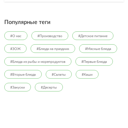
Популярные теги
#О нас
#Производство
#Детское питание
#ЗОЖ
#Блюда на праздник
#Мясные блюда
#Блюда из рыбы и морепродуктов
#Первые блюда
#Вторые блюда
#Салаты
#Каши
#Закуски
#Десерты