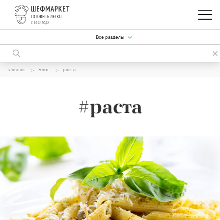
Все разделы
Главная
Блог
раста
#раста