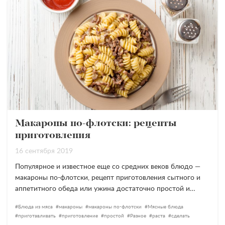
Макароны по-флотски: рецепты
приготовления
16 сентября 2019
Популярное и известное еще со средних веков блюдо —
макароны по-флотски, рецепт приготовления сытного и
аппетитного обеда или ужина достаточно простой и…
Блюда из мяса
макароны
макароны по-флотски
Мясные блюда
приготавливать
приготовление
простой
Разное
раста
сделать