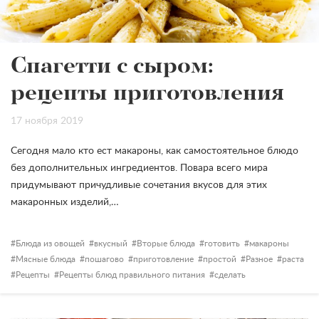
Спагетти с сыром:
рецепты приготовления
17 ноября 2019
Сегодня мало кто ест макароны, как самостоятельное блюдо
без дополнительных ингредиентов. Повара всего мира
придумывают причудливые сочетания вкусов для этих
макаронных изделий,…
Блюда из овощей
вкусный
Вторые блюда
готовить
макароны
Мясные блюда
пошагово
приготовление
простой
Разное
раста
Рецепты
Рецепты блюд правильного питания
сделать