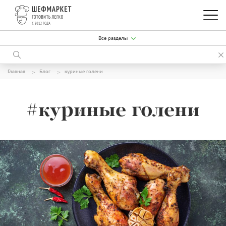
Все разделы
Главная
Блог
куриные голени
#куриные голени