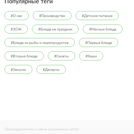
Популярные теги
#О нас
#Производство
#Детское питание
#ЗОЖ
#Блюда на праздник
#Мясные блюда
#Блюда из рыбы и морепродуктов
#Первые блюда
#Вторые блюда
#Салаты
#Каши
#Закуски
#Десерты
Присоединяйтесь к нам в социальных сетях!