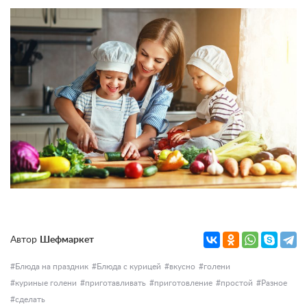
Автор
Шефмаркет
Блюда на праздник
Блюда с курицей
вкусно
голени
куриные голени
приготавливать
приготовление
простой
Разное
сделать