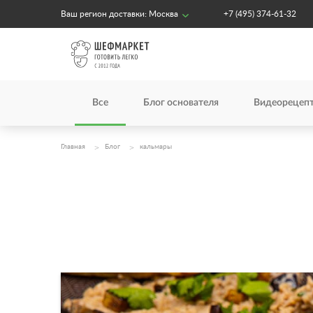
Ваш регион доставки:
Москва
+7 (495) 374-61-32
Все
Блог основателя
Видеорецеп
Главная
Блог
кальмары