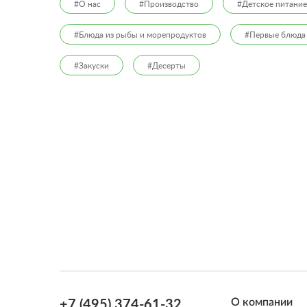
#О нас
#Производство
#Детское питание
#Блюда из рыбы и морепродуктов
#Первые блюда
#Закуски
#Десерты
О компании
+7 (495) 374-61-32