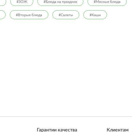
#ЗОЖ
#Блюда на праздник
#Мясные блюда
#Вторые блюда
#Салаты
#Каши
Гарантии качества
Клиентам