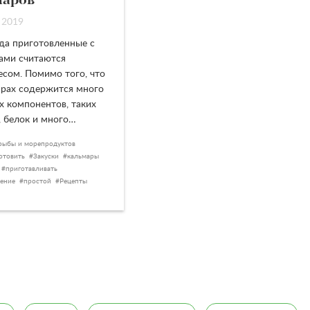
маров
 2019
да приготовленные с
ами считаются
есом. Помимо того, что
арах содержится много
х компонентов, таких
, белок и много…
рыбы и морепродуктов
отовить
Закуски
кальмары
приготавливать
ение
простой
Рецепты