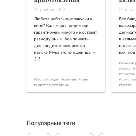
приготовления
каль
14 ноября 2022
21 июля
Любите небольшие закуски к
Все блю
вину? Кальмары по-римски,
кальмар
гарантируем, никого не оставят
деликат
равнодушным. Компоненты
в кальм
для средиземноморского
полезны
изыска Мука в/с из пшеницы –
как: йод
2-3…
Блюда из 
вкусно
г
пошагово
быстрый рецепт
кальмары
рецепт
приготовл
рецепт приготовления
сделать
Популярные теги