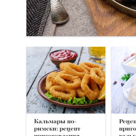
Кальмары по-
Реце
римски: рецепт
приг