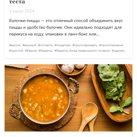
теста
1 июня 2024
Булочки-пиццы — это отличный способ объединить вкус
пиццы и удобство булочек. Они идеально подходят для
перекуса на ходу, упаковки в ланч-бокс или…
вкусно
вкусный
готовить
пошагово
приготавливать
приготовление
простой
Разное
Рецепты
Рецепты блюд правильного питания
сделать