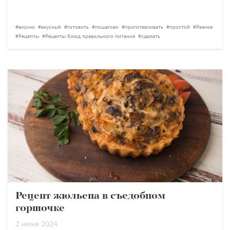
вкусно
вкусный
готовить
пошагово
приготавливать
простой
Разное
Рецепты
Рецепты блюд правильного питания
сделать
Рецепт жюльена в съедобном
горшочке
2 июня 2024