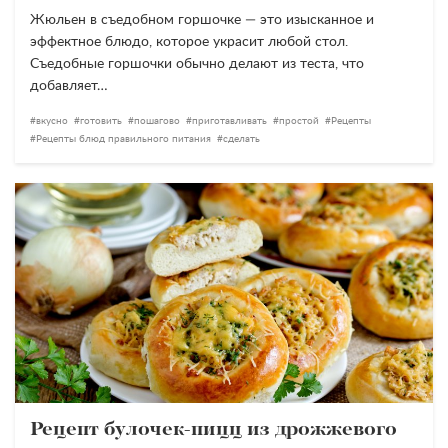
Жюльен в съедобном горшочке — это изысканное и
эффектное блюдо, которое украсит любой стол.
Съедобные горшочки обычно делают из теста, что
добавляет…
вкусно
готовить
пошагово
приготавливать
простой
Рецепты
Рецепты блюд правильного питания
сделать
Рецепт булочек-пицц из дрожжевого