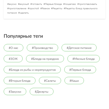
вкусно
вкусный
готовить
Первые блюда
пошагово
приготавливать
приготовление
простой
Разное
Рецепты
Рецепты блюд правильного
питания
сделать
Популярные теги
#О нас
#Производство
#Детское питание
#ЗОЖ
#Блюда на праздник
#Мясные блюда
#Блюда из рыбы и морепродуктов
#Первые блюда
#Вторые блюда
#Салаты
#Каши
#Закуски
#Десерты