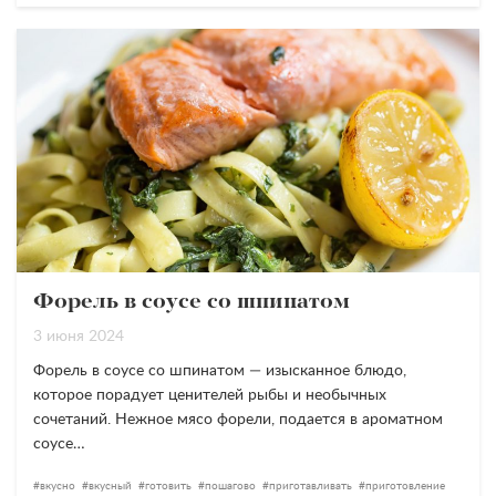
Форель в соусе со шпинатом
3 июня 2024
Форель в соусе со шпинатом — изысканное блюдо,
которое порадует ценителей рыбы и необычных
сочетаний. Нежное мясо форели, подается в ароматном
соусе…
вкусно
вкусный
готовить
пошагово
приготавливать
приготовление