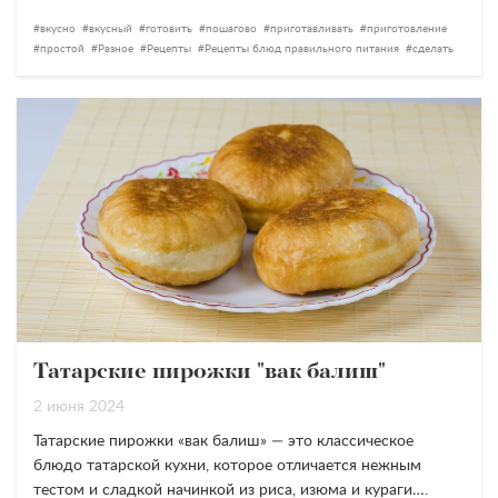
вкусно
вкусный
готовить
пошагово
приготавливать
приготовление
простой
Разное
Рецепты
Рецепты блюд правильного питания
сделать
Татарские пирожки "вак балиш"
2 июня 2024
Татарские пирожки «вак балиш» — это классическое
блюдо татарской кухни, которое отличается нежным
тестом и сладкой начинкой из риса, изюма и кураги….