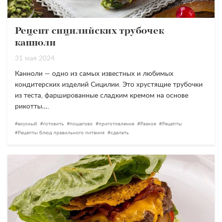
Рецепт сицилийских трубочек
канноли
31 мая 2024
Канноли — одно из самых известных и любимых
кондитерских изделий Сицилии. Это хрустящие трубочки
из теста, фаршированные сладким кремом на основе
рикотты….
вкусный
готовить
пошагово
приготовление
Разное
Рецепты
Рецепты блюд правильного питания
сделать