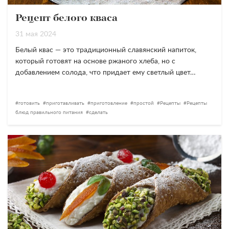
Рецепт белого кваса
31 мая 2024
Белый квас — это традиционный славянский напиток,
который готовят на основе ржаного хлеба, но с
добавлением солода, что придает ему светлый цвет…
готовить
приготавливать
приготовление
простой
Рецепты
Рецепты
блюд правильного питания
сделать