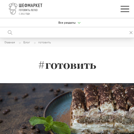
Все разделы
Главная
Блог
готовить
#готовить