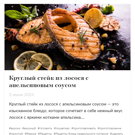
Круглый стейк из лосося с
апельсиновым соусом
3 июня 2024
Круглый стейк из лосося с апельсиновым соусом — это
изысканное блюдо, которое сочетает в себе нежный вкус
лосося с яркими нотками апельсина….
вкусно
вкусный
готовить
пошагово
приготавливать
приготовление
простой
Разное
Рецепты
Рецепты блюд правильного питания
сделать