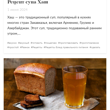
Рецепт супа Хаш
1 июня 2024
Хаш — это традиционный суп, популярный в кухнях
многих стран Закавказья, включая Армению, Грузию и
Азербайджан. Этот суп, традиционно подаваемый ранним
утром,…
вкусно
вкусный
готовить
пошагово
приготавливать
приготовление
простой
Разное
Рецепты
Рецепты блюд правильного питания
сделать