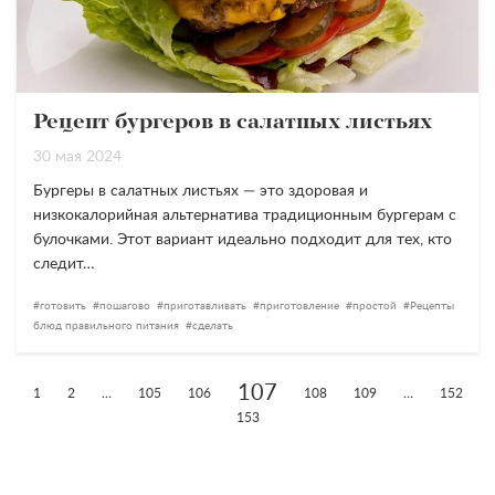
Рецепт бургеров в салатных листьях
30 мая 2024
Бургеры в салатных листьях — это здоровая и
низкокалорийная альтернатива традиционным бургерам с
булочками. Этот вариант идеально подходит для тех, кто
следит…
готовить
пошагово
приготавливать
приготовление
простой
Рецепты
блюд правильного питания
сделать
107
1
2
…
105
106
108
109
…
152
153