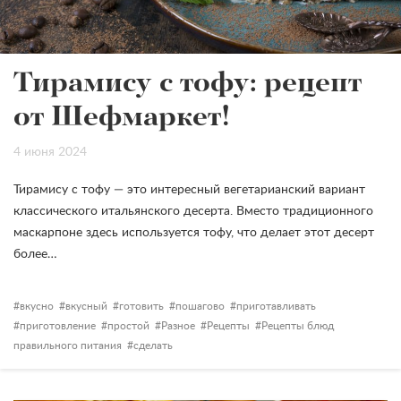
Тирамису с тофу: рецепт
от Шефмаркет!
4 июня 2024
Тирамису с тофу — это интересный вегетарианский вариант
классического итальянского десерта. Вместо традиционного
маскарпоне здесь используется тофу, что делает этот десерт
более…
вкусно
вкусный
готовить
пошагово
приготавливать
приготовление
простой
Разное
Рецепты
Рецепты блюд
правильного питания
сделать