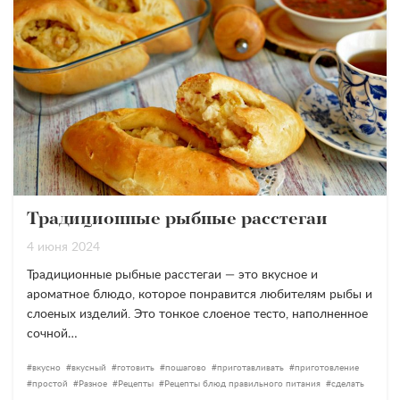
Традиционные рыбные расстегаи
4 июня 2024
Традиционные рыбные расстегаи — это вкусное и
ароматное блюдо, которое понравится любителям рыбы и
слоеных изделий. Это тонкое слоеное тесто, наполненное
сочной…
вкусно
вкусный
готовить
пошагово
приготавливать
приготовление
простой
Разное
Рецепты
Рецепты блюд правильного питания
сделать