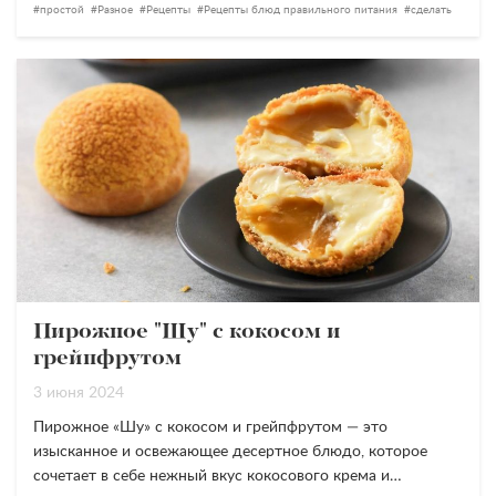
простой
Разное
Рецепты
Рецепты блюд правильного питания
сделать
Пирожное "Шу" с кокосом и
грейпфрутом
3 июня 2024
Пирожное «Шу» с кокосом и грейпфрутом — это
изысканное и освежающее десертное блюдо, которое
сочетает в себе нежный вкус кокосового крема и…