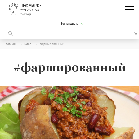
Все разделы
Главная
Блог
фаршированный
#фаршированный