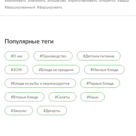
начинивать
начинять
пошагово
приготавливать
Рецепты
фарш
фаршированный
фаршировать
Популярные теги
#О нас
#Производство
#Детское питание
#ЗОЖ
#Блюда на праздник
#Мясные блюда
#Блюда из рыбы и морепродуктов
#Первые блюда
#Вторые блюда
#Салаты
#Каши
#Закуски
#Десерты