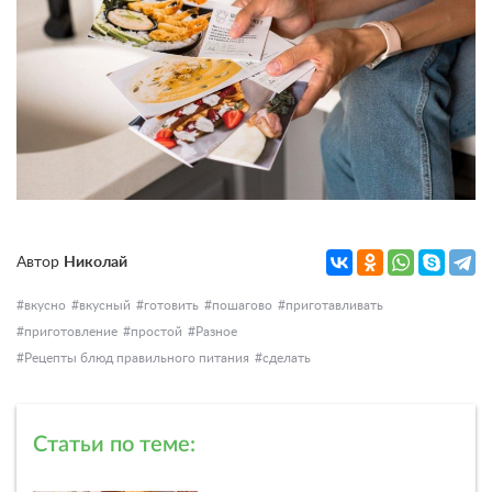
Автор
Николай
вкусно
вкусный
готовить
пошагово
приготавливать
приготовление
простой
Разное
Рецепты блюд правильного питания
сделать
Статьи по теме: