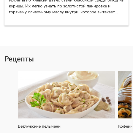
Котлеты по-киевски давно стали классикой среди блюд из
курицы. Их легко узнать по золотистой панировке и
горячему сливочному маслу внутри, которое вытекает…
Рецепты
Ветлужские пельмени
Кофейн