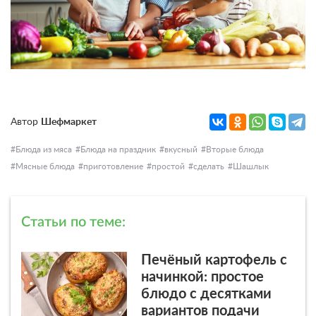
Автор
Шефмаркет
Блюда из мяса
Блюда на праздник
вкусный
Вторые блюда
Мясные блюда
приготовление
простой
сделать
Шашлык
Статьи по теме:
Печёный картофель с
начинкой: простое
блюдо с десятками
вариантов подачи