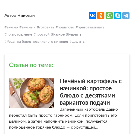
Автор
Николай
вкусно
вкусный
готовить
пошагово
приготавливать
приготовление
простой
Разное
Рецепты
Рецепты блюд правильного питания
сделать
Статьи по теме:
Печёный картофель с
начинкой: простое
блюдо с десятками
вариантов подачи
Запечённый картофель давно
перестал быть просто гарниром. Если приготовить его
целиком, а затем наполнить начинкой, получается
полноценное горячее блюдо — с хрустящей…