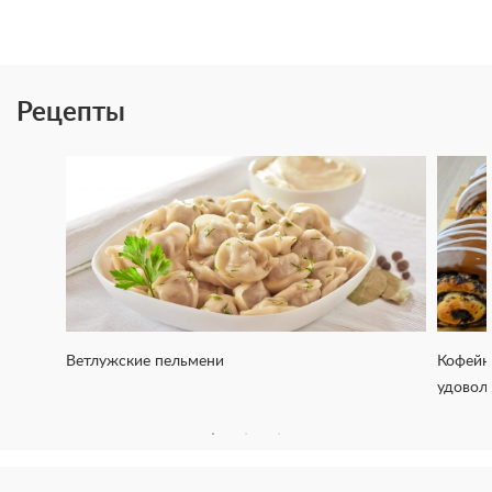
Рецепты
Ветлужские пельмени
Кофейн
удовол