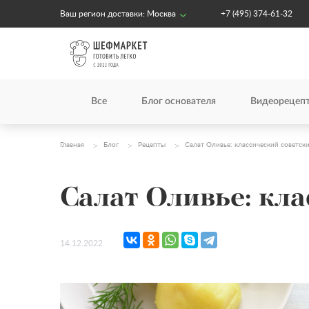
Ваш регион доставки:
Москва
+7 (495) 374-61-32
Все
Блог основателя
Видеорецеп
Главная
Блог
Рецепты
Салат Оливье: классический советск
Салат Оливье: кла
14.12.2022