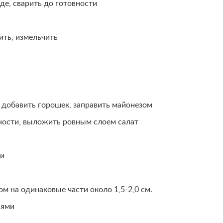
де, сварить до готовности
дить, измельчить
 добавить горошек, заправить майонезом
ности, выложить ровным слоем салат
ми
м на одинаковые части около 1,5-2,0 см.
аями