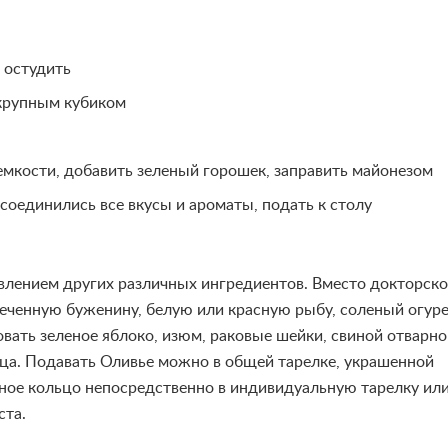
, остудить
екрупным кубиком
емкости, добавить зеленый горошек, заправить майонезом
 соединились все вкусы и ароматы, подать к столу
влением других различных ингредиентов. Вместо докторск
еченную буженину, белую или красную рыбу, соленый огур
вать зеленое яблоко, изюм, раковые шейки, свиной отварно
йца. Подавать Оливье можно в общей тарелке, украшенной
ное кольцо непосредственно в индивидуальную тарелку ил
ста.