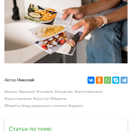
Автор
Николай
вкусно
вкусный
готовить
пошагово
приготавливать
приготовление
простой
Рецепты
Рецепты блюд правильного питания
сделать
Статьи по теме: