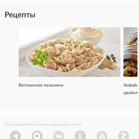
Рецепты
Ветлужские пельмени
Кофейн
удовол
Присоединяйтесь к нам в социальных сетях!