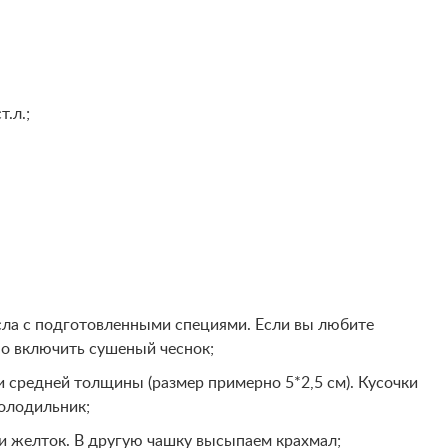
.л.;
асла с подготовленными специями. Если вы любите
но включить сушеный чеснок;
 средней толщины (размер примерно 5*2,5 см). Кусочки
холодильник;
 и желток. В другую чашку высыпаем крахмал;