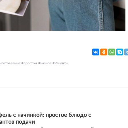
иготовление
простой
Разное
Рецепты
ель с начинкой: простое блюдо с
антов подачи