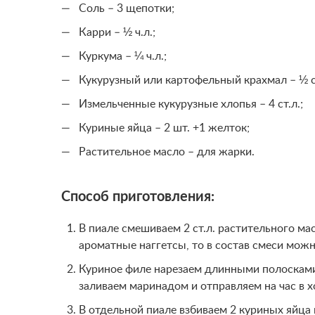
Соль – 3 щепотки;
Карри – ½ ч.л.;
Куркума – ¼ ч.л.;
Кукурузный или картофельный крахмал – ½ ст
Измельченные кукурузные хлопья – 4 ст.л.;
Куриные яйца – 2 шт. +1 желток;
Растительное масло – для жарки.
Способ приготовления:
В пиале смешиваем 2 ст.л. растительного м
ароматные наггетсы, то в состав смеси мож
Куриное филе нарезаем длинными полосками
заливаем маринадом и отправляем на час в 
В отдельной пиале взбиваем 2 куриных яйца