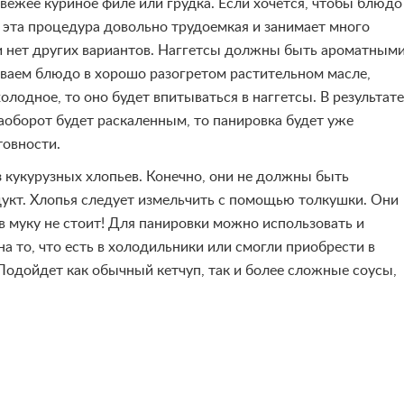
вежее куриное филе или грудка. Если хочется, чтобы блюдо
Но эта процедура довольно трудоемкая и занимает много
ли нет других вариантов. Наггетсы должны быть ароматным
ваем блюдо в хорошо разогретом растительном масле,
олодное, то оно будет впитываться в наггетсы. В результате
аоборот будет раскаленным, то панировка будет уже
товности.
из кукурузных хлопьев. Конечно, они не должны быть
укт. Хлопья следует измельчить с помощью толкушки. Они
в муку не стоит! Для панировки можно использовать и
 то, что есть в холодильники или смогли приобрести в
Подойдет как обычный кетчуп, так и более сложные соусы,