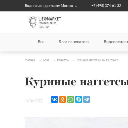
Ваш регион доставки:
Москва
+7 (495) 374-61-32
Все
Блог основателя
Видеорецеп
Главная
Блог
Рецепты
Куриные наггетсы во фритюре
Куриные наггетс
14.04.2022