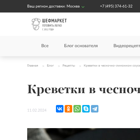
Ваш регион доставки:
Москва
+7 (495) 374-61-32
Все
Блог основателя
Видеорецеп
Главная
Блог
Рецепты
Креветки в чесночно-лимонном соус
Креветки в чесно
11.02.2024