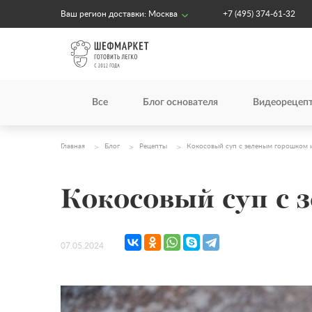
Ваш регион доставки:
Москва
+7 (495) 374-61-32
Все
Блог основателя
Видеорецеп
Главная
Блог
Рецепты
Кокосовый суп с зеленым горошком 
Кокосовый суп с 
07.05.2024