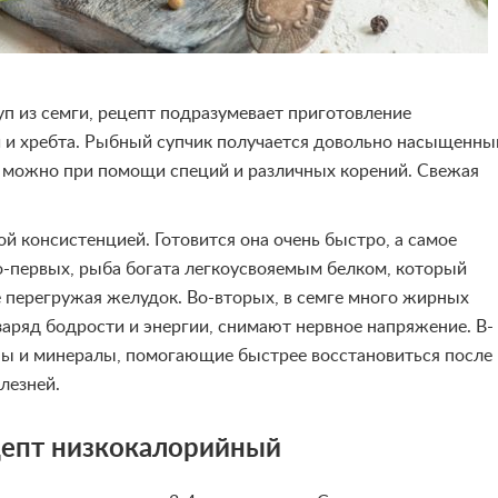
п из семги, рецепт подразумевает приготовление
ти и хребта. Рыбный супчик получается довольно насыщенн
т можно при помощи специй и различных корений. Свежая
й консистенцией. Готовится она очень быстро, а самое
Во-первых, рыба богата легкоусвояемым белком, который
 перегружая желудок. Во-вторых, в семге много жирных
заряд бодрости и энергии, снимают нервное напряжение. В-
ны и минералы, помогающие быстрее восстановиться после
лезней.
ецепт низкокалорийный