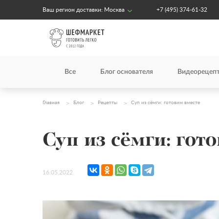
Ваш регион доставки:
Москва
+7 (495) 374-61-32
Все
Блог основателя
Видеорецеп
Главная
Блог
Рецепты
Суп из сёмги: готовим вместе
Суп из сёмги: гот
16.05.2022