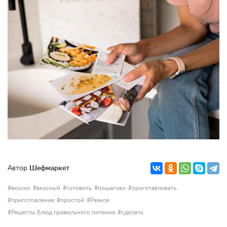
Автор
Шефмаркет
вкусно
вкусный
готовить
пошагово
приготавливать
приготовление
простой
Разное
Рецепты блюд правильного питания
сделать