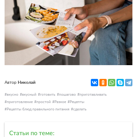
Автор
Николай
вкусно
вкусный
готовить
пошагово
приготавливать
приготовление
простой
Разное
Рецепты
Рецепты блюд правильного питания
сделать
Статьи по теме: