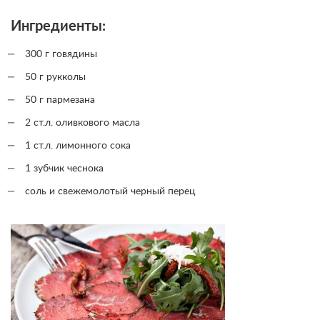
Ингредиенты:
300 г говядины
50 г рукколы
50 г пармезана
2 ст.л. оливкового масла
1 ст.л. лимонного сока
1 зубчик чеснока
соль и свежемолотый черный перец