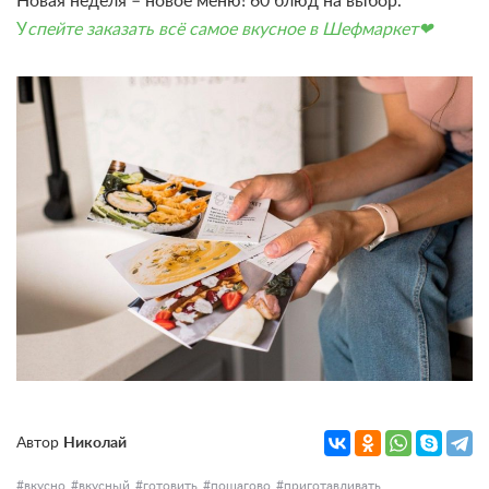
Новая неделя – новое меню! 60 блюд на выбор.
У
спейте заказать всё самое вкусное в Шефмаркет❤
Автор
Николай
вкусно
вкусный
готовить
пошагово
приготавливать