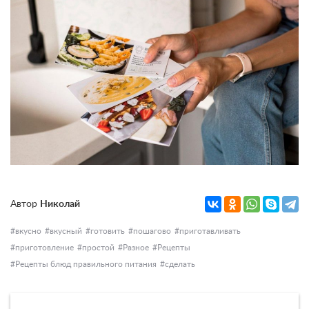
Автор
Николай
вкусно
вкусный
готовить
пошагово
приготавливать
приготовление
простой
Разное
Рецепты
Рецепты блюд правильного питания
сделать