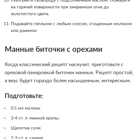
Разогрейте сковороду с подсолнечным маслом. Обжарьте
на горячей поверхности при умеренном огне до
золотистого цвета.
Подавайте теплыми с любым соусом, сгущенным молоком
или джемом.
Манные биточки с орехами
Когда классический рецепт наскучит, приготовьте с
ореховой панировкой биточки манные. Рецепт простой,
а вкус будет гораздо более насыщенным, интересным.
Подготовьте:
0,5 мл молока;
3-4 ст. л. манной крупы;
Щепотка соли;
2-3 ст. л. сахара;