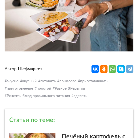
Автор
Шефмаркет
вкусно
вкусный
готовить
пошагово
приготавливать
приготовление
простой
Разное
Рецепты
Рецепты блюд правильного питания
сделать
Статьи по теме:
Печёный картофель с