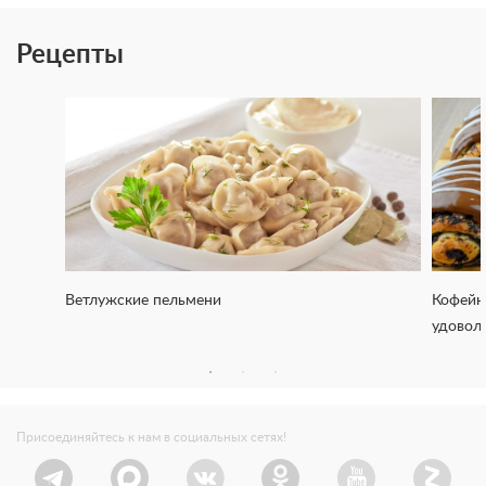
Рецепты
Ветлужские пельмени
Кофейн
удовол
Присоединяйтесь к нам в социальных сетях!