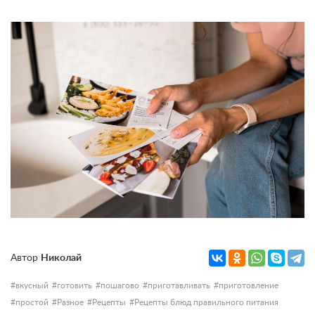
Автор
Николай
вкусный
готовить
пошагово
приготавливать
приготовление
простой
Разное
Рецепты
Рецепты блюд правильного питания