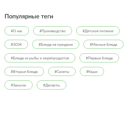
Популярные теги
#О нас
#Производство
#Детское питание
#ЗОЖ
#Блюда на праздник
#Мясные блюда
#Блюда из рыбы и морепродуктов
#Первые блюда
#Вторые блюда
#Салаты
#Каши
#Закуски
#Десерты