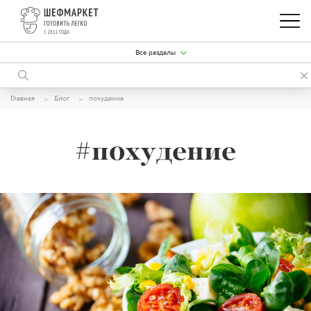
Все разделы
Главная
Блог
похудение
#похудение