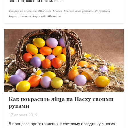
понятно, как они появились…
Блюда на праздник
Выпечка
пасха
пасхальные рецепты
пошагово
приготовление
простой
Рецепты
Как покрасить яйца на Пасху своими
руками
17 апреля 2019
В процессе приготовления к светлому празднику многих