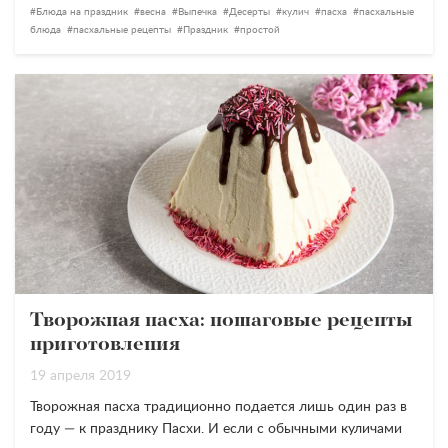
Блюда на праздник
весна
Выпечка
Десерты
кулич
пасха
пасхальные
блюда
пасхальные рецепты
Праздник
простой
Творожная пасха: пошаговые рецепты
приготовления
19 апреля 2019
Творожная пасха традиционно подается лишь один раз в
году — к празднику Пасхи. И если с обычными куличами