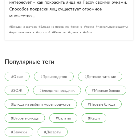
интересует – как покрасить яйца на Пасху своими руками.
Способов покраски яиц существует огромное
множество….
Блюда на завтрак
Блюда на праздник
вкусно
пасха
пасхальные рецепты
приготавливать
простой
Рецепты
сделать
яйца
Популярные теги
#О нас
#Производство
#Детское питание
#ЗОЖ
#Блюда на праздник
#Мясные блюда
#Блюда из рыбы и морепродуктов
#Первые блюда
#Вторые блюда
#Салаты
#Каши
#Закуски
#Десерты