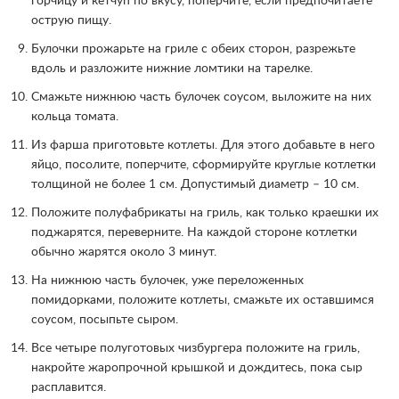
горчицу и кетчуп по вкусу, поперчите, если предпочитаете
острую пищу.
Булочки прожарьте на гриле с обеих сторон, разрежьте
вдоль и разложите нижние ломтики на тарелке.
Смажьте нижнюю часть булочек соусом, выложите на них
кольца томата.
Из фарша приготовьте котлеты. Для этого добавьте в него
яйцо, посолите, поперчите, сформируйте круглые котлетки
толщиной не более 1 см. Допустимый диаметр – 10 см.
Положите полуфабрикаты на гриль, как только краешки их
поджарятся, переверните. На каждой стороне котлетки
обычно жарятся около 3 минут.
На нижнюю часть булочек, уже переложенных
помидорками, положите котлеты, смажьте их оставшимся
соусом, посыпьте сыром.
Все четыре полуготовых чизбургера положите на гриль,
накройте жаропрочной крышкой и дождитесь, пока сыр
расплавится.