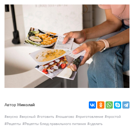
Автор
Николай
вкусно
вкусный
готовить
пошагово
приготовление
простой
Рецепты
Рецепты блюд правильного питания
сделать