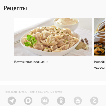
Рецепты
Ветлужские пельмени
Кофейн
удовол
Присоединяйтесь к нам в социальных сетях!