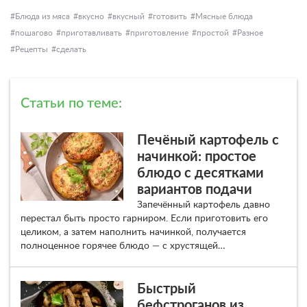
Блюда из мяса
вкусно
вкусный
готовить
Мясные блюда
пошагово
приготавливать
приготовление
простой
Разное
Рецепты
сделать
Статьи по теме:
Печёный картофель с
начинкой: простое
блюдо с десятками
вариантов подачи
Запечённый картофель давно
перестал быть просто гарниром. Если приготовить его
целиком, а затем наполнить начинкой, получается
полноценное горячее блюдо — с хрустящей…
Быстрый
бефстроганов из